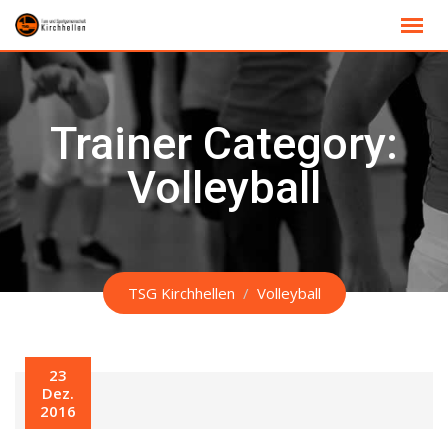
Skip
to
content
Trainer Category:
Volleyball
TSG Kirchhellen
/
Volleyball
23
Dez.
2016