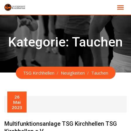
Skip
to
content
Kategorie:
Tauchen
TSG Kirchhellen
/
Neuigkeiten
/
Tauchen
26
Mai
2023
Multifunktionsanlage TSG Kirchhellen TSG