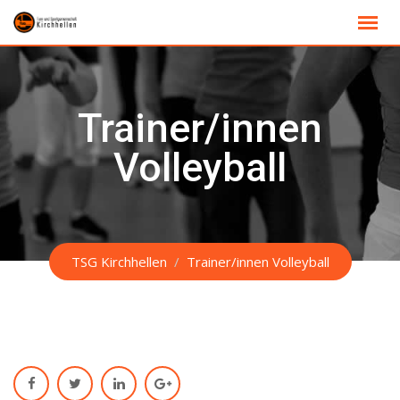
Skip
to
content
Trainer/innen
Volleyball
TSG Kirchhellen
/
Trainer/innen Volleyball