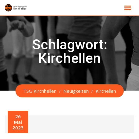
Skip
to
content
Schlagwort:
Kirchellen
TSG Kirchhellen
/
Neuigkeiten
/
Kirchellen
26
Mai
2023