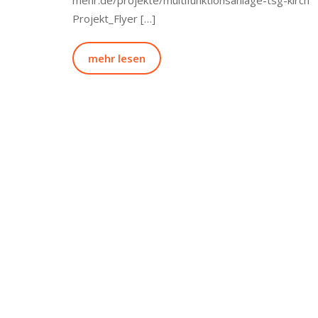
mehr.de/projekte/multifunktionsanlage-tsg-kirch
Projekt_Flyer […]
mehr lesen