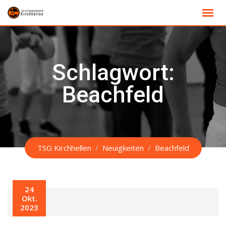
Skip
to
content
Schlagwort:
Beachfeld
TSG Kirchhellen
/
Neuigkeiten
/
Beachfeld
24
Okt.
2023