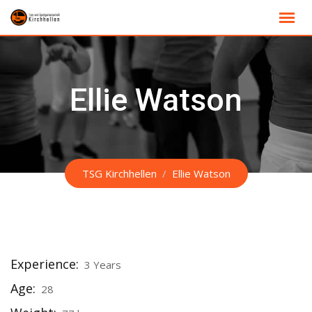
Skip
to
content
Ellie Watson
TSG Kirchhellen
/
Ellie Watson
Experience:
3 Years
Age:
28