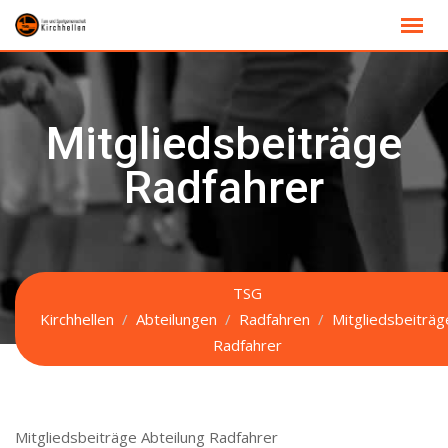
Skip
to
content
Mitgliedsbeiträge
Radfahrer
TSG
Kirchhellen
/
Abteilungen
/
Radfahren
/
Mitgliedsbeiträg
Radfahrer
Mitgliedsbeiträge Abteilung Radfahrer