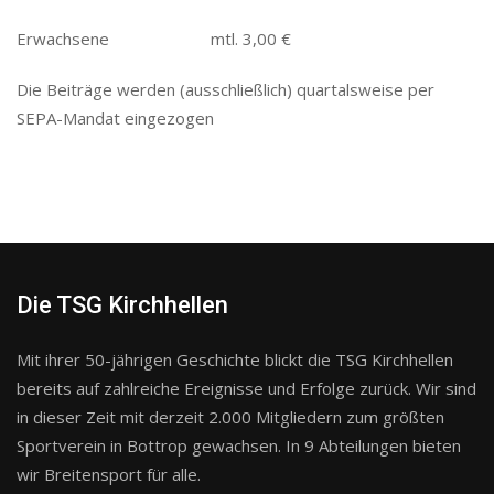
Erwachsene mtl. 3,00 €
Die Beiträge werden (ausschließlich) quartalsweise per
SEPA-Mandat eingezogen
Die TSG Kirchhellen
Mit ihrer 50-jährigen Geschichte blickt die TSG Kirchhellen
bereits auf zahlreiche Ereignisse und Erfolge zurück. Wir sind
in dieser Zeit mit derzeit 2.000 Mitgliedern zum größten
Sportverein in Bottrop gewachsen. In 9 Abteilungen bieten
wir Breitensport für alle.